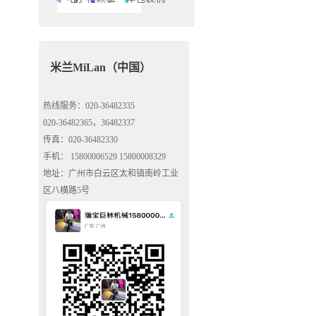
米兰MiLan（中国）
热线服务：020-36482335
020-36482365，36482337
传真：020-36482330
手机： 15800006529 15800008329
地址：广州市白云区太和镇南岭工业
区八横路5号